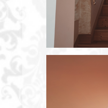
Fotograf
Bydgoszcz,
Toruń.