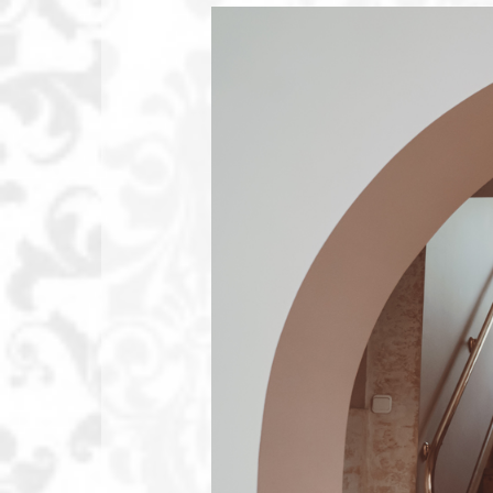
Fotograf
Bydgoszcz
Zaczarowane
sesje
zdjęciowe
na
terenie
Bydgoszczy
i
Torunia.
Fotografia
ślubna,
portretowa,
rodzinna.