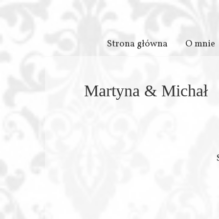
Skip
to
Enchante
content
Strona główna
O mnie
Stories
Martyna & Michał
–
Aneta
Pawska
–