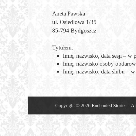
.
Fotograf
Aneta Pawska
ul. Osiedlowa 1/35
85-794 Bydgoszcz
Bydgoszc
Tytułem:
Zaczarowane
Imię, nazwisko, data sesji – w 
sesje
Imię, nazwisko osoby obdarow
zdjęciowe
Imię, nazwisko, data ślubu – w
na
terenie
Bydgoszczy
i
Torunia.
Copyright © 2026
Enchanted Stories – A
Fotografia
ślubna,
portretowa,
rodzinna.