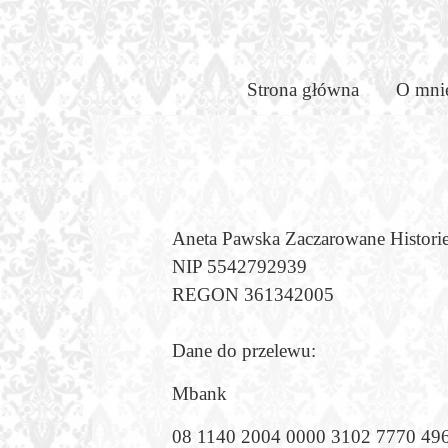
Skip
to
Enchante
content
Strona główna
O mni
Stories
–
Aneta Pawska Zaczarowane Histori
NIP
5542792939
Aneta
REGON
361342005
Pawska
Dane do przelewu:
Mbank
–
08 1140 2004 0000 3102 7770 49