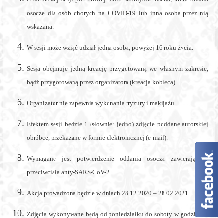
Fotograf
osocze dla osób chorych na COVID-19 lub inna osoba przez nią
wskazana.
Bydgoszcz
W sesji może wziąć udział jedna osoba, powyżej 16 roku życia.
Sesja obejmuje jedną kreację przygotowaną we własnym zakresie,
Zaczarowane
bądź przygotowaną przez organizatora (kreacja kobieca).
sesje
zdjęciowe
Organizator nie zapewnia wykonania fryzury i makijażu.
na
terenie
Efektem sesji będzie 1 (słownie: jedno) zdjęcie poddane autorskiej
Bydgoszczy
obróbce, przekazane w formie elektronicznej (e-mail).
i
Torunia.
Wymagane jest potwierdzenie oddania osocza zawierającego
Fotografia
przeciwciała anty-SARS-CoV-2
ślubna,
portretowa,
Akcja prowadzona będzie w dniach 28.12.2020 – 28.02.2021
rodzinna.
Fotograf
Zdjęcia wykonywane będą od poniedziałku do soboty w godzinach