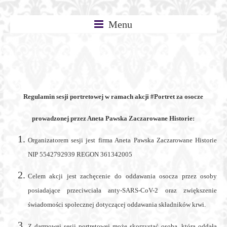
Skip
Enchanted
to
Menu
content
Stories
–
Regulamin sesji portretowej w ramach akcji #Portret za osocze
prowadzonej przez Aneta Pawska Zaczarowane Historie:
Aneta
Organizatorem sesji jest firma Aneta Pawska Zaczarowane Historie
NIP 5542792939 REGON 361342005
Pawska
Celem akcji jest zachęcenie do oddawania osocza przez osoby
posiadające przeciwciała anty-SARS-CoV-2 oraz zwiększenie
–
świadomości społecznej dotyczącej oddawania składników krwi.
Z darmowej sesji portretowej może skorzystać osoba, która oddała