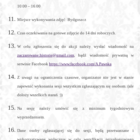
Bydgoszcz,
10.00 – 16.00
Toruń.
Miejsce wykonywania zdjęć: Bydgoszcz
Czas oczekiwania na gotowe zdjęcie do 14 dni roboczych.
W celu zgłoszenia się do akcji należy wysłać wiadomość na
zaczarowane.historie@gmail.com
, bądź wiadomość prywatną w
serwisie Facebook
https://www.facebook.com/A.Pawska
Z uwagi na ograniczenia czasowe, organizator nie jest w stanie
zapewnić wykonania sesji wszystkim zgłaszającym się osobom. (ale
dołoży wszelkich starań :))
Na sesję należy umówić się z minimum tygodniowym
wyprzedzeniem.
Dane osoby zgłaszającej się do sesji, będą przetwarzane i
wykorzystywane wyłącznie w celu weryfikacji przysługującego