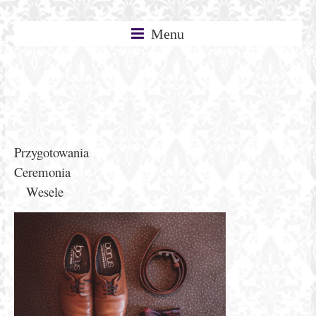
Skip
Enchanted
to
Menu
content
Stories
–
Przygotowania
Ceremonia
Aneta
Wesele
Pawska
–