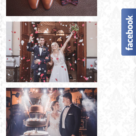
Fotograf
Bydgoszcz
Zaczarowane
sesje
zdjęciowe
na
terenie
Bydgoszczy
i
Torunia.
Fotografia
ślubna,
portretowa,
rodzinna.
Fotograf