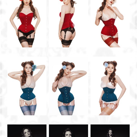
Fotograf
Bydgoszcz
Zaczarowane
sesje
zdjęciowe
na
terenie
Bydgoszczy
i
Torunia.
Fotografia
ślubna,
portretowa,
rodzinna.
Fotograf