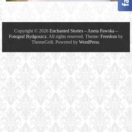
Fotograf
Bydgoszcz
Copyright © 2026
Enchanted Stories – Aneta Pawska –
Fotograf Bydgoszcz
. All rights reserved. Theme:
Freedom
by
ThemeGrill. Powered by
WordPress
.
Zaczarowane
sesje
zdjęciowe
na
terenie
Bydgoszczy
i
Torunia.
Fotografia
ślubna,
portretowa,
rodzinna.
Fotograf