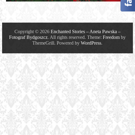
Fotograf
Bydgoszcz
Copyright © 2026
Enchanted Stories – Aneta Pawska –
Fotograf Bydgoszcz
. All rights reserved. Theme:
Freedom
by
ThemeGrill. Powered by
WordPress
.
Zaczarowane
sesje
zdjęciowe
na
terenie
Bydgoszczy
i
Torunia.
Fotografia
ślubna,
portretowa,
rodzinna.
Fotograf