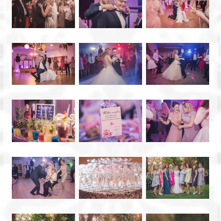
Fotograf
Bydgoszcz
Zaczarowane
sesje
zdjęciowe
na
terenie
Bydgoszczy
i
Torunia.
Fotografia
ślubna,
portretowa,
rodzinna.
Fotograf