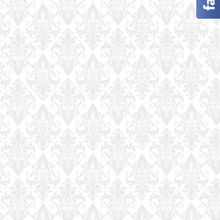
Fotograf
Bydgoszcz
Zaczarowane
sesje
zdjęciowe
na
terenie
Bydgoszczy
i
Torunia.
Fotografia
ślubna,
portretowa,
rodzinna.
Fotograf