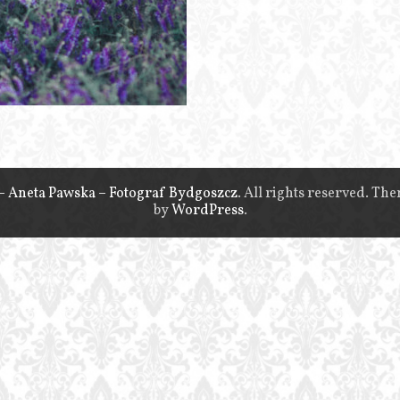
– Aneta Pawska – Fotograf Bydgoszcz
. All rights reserved. Th
by
WordPress
.