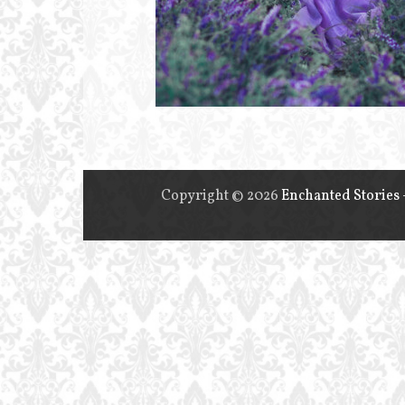
Fotograf
Bydgoszcz
Zaczarowane
sesje
Copyright © 2026
Enchanted Stories 
zdjęciowe
na
terenie
Bydgoszczy
i
Torunia.
Fotografia
ślubna,
portretowa,
rodzinna.