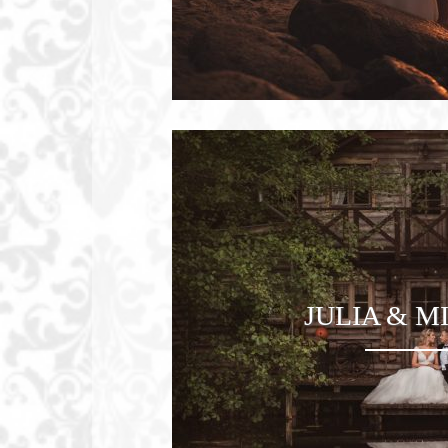
Fotograf
Bydgoszcz,
Toruń.
JULIA & M