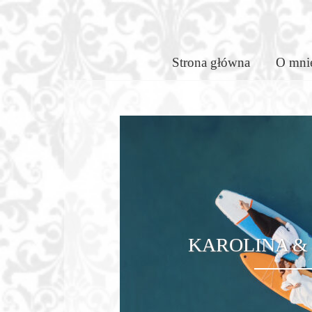
Skip
to
Enchante
content
Strona główna
O mni
Stories
–
Aneta
Pawska
KAROLINA &
–