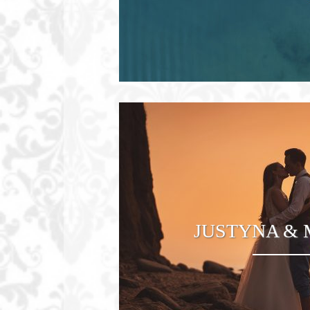
Fotograf
Bydgoszc
Zaczarowane
sesje
zdjęciowe
na
terenie
Bydgoszczy
i
JUSTYNA &
Torunia.
Fotografia
ślubna,
portretowa,
rodzinna.