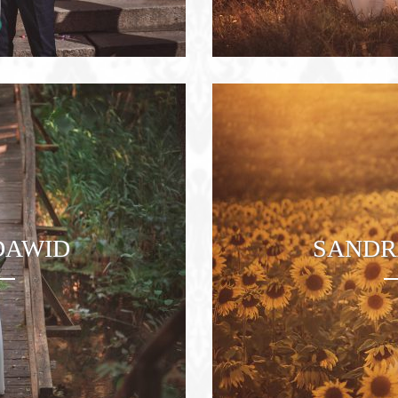
DAWID
SANDR